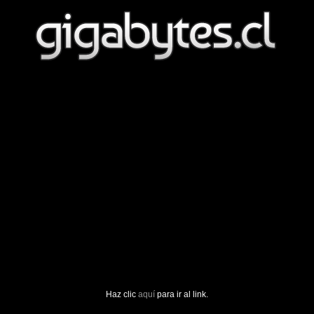
Haz clic
aquí
para ir al link.