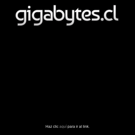
Haz clic
aquí
para ir al link.