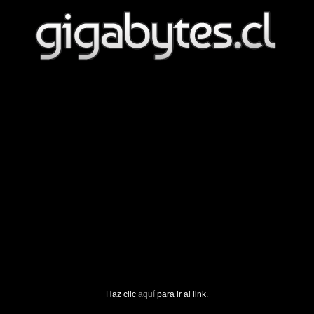
Haz clic
aquí
para ir al link.