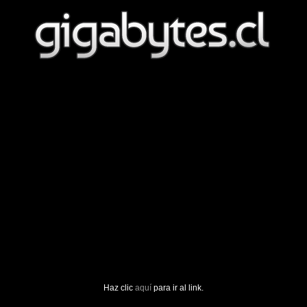
Haz clic
aquí
para ir al link.