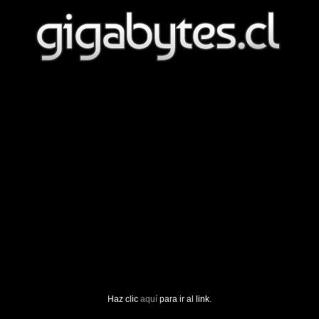
Haz clic
aquí
para ir al link.