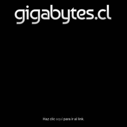
Haz clic
aquí
para ir al link.