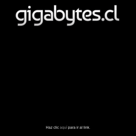
Haz clic
aquí
para ir al link.