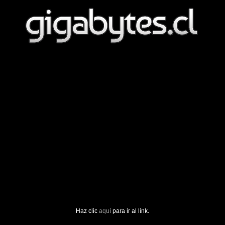
Haz clic
aquí
para ir al link.