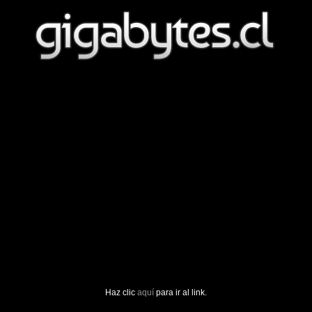
Haz clic
aquí
para ir al link.