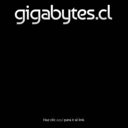
Haz clic
aquí
para ir al link.