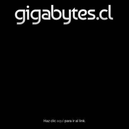
Haz clic
aquí
para ir al link.