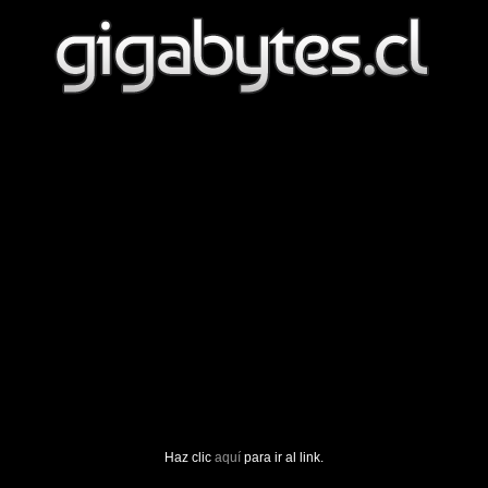
Haz clic
aquí
para ir al link.