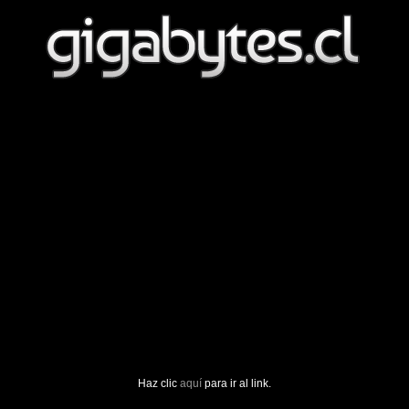
Haz clic
aquí
para ir al link.