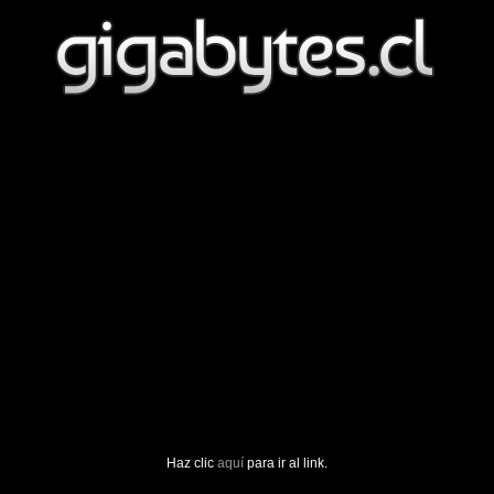
Haz clic
aquí
para ir al link.