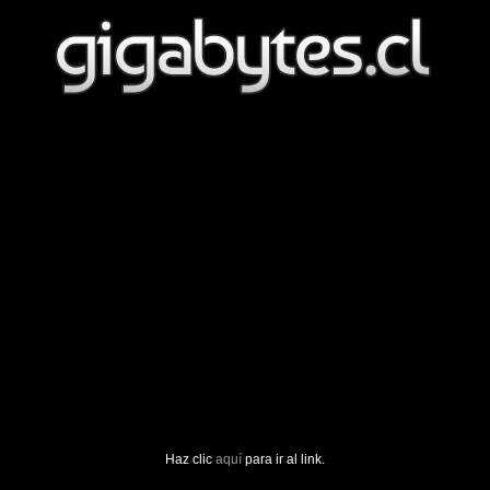
Haz clic
aquí
para ir al link.