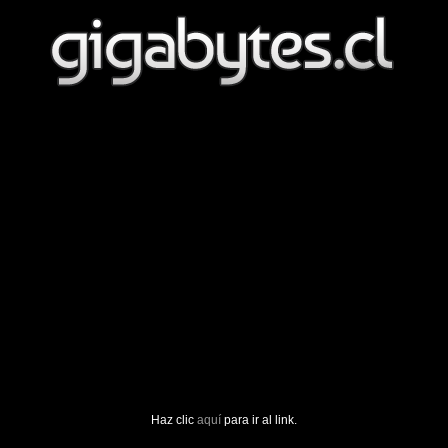
Haz clic
aquí
para ir al link.