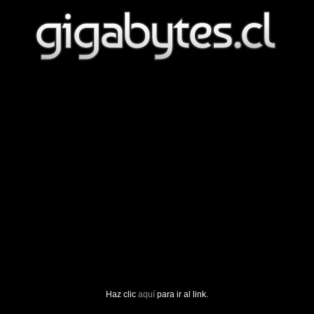
Haz clic
aquí
para ir al link.