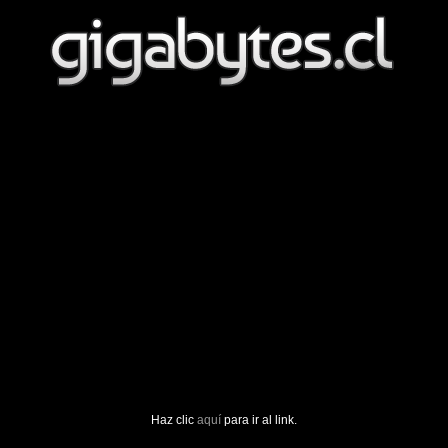
Haz clic
aquí
para ir al link.