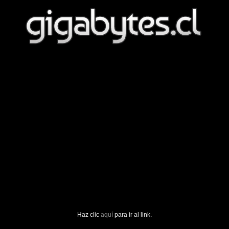
Haz clic
aquí
para ir al link.