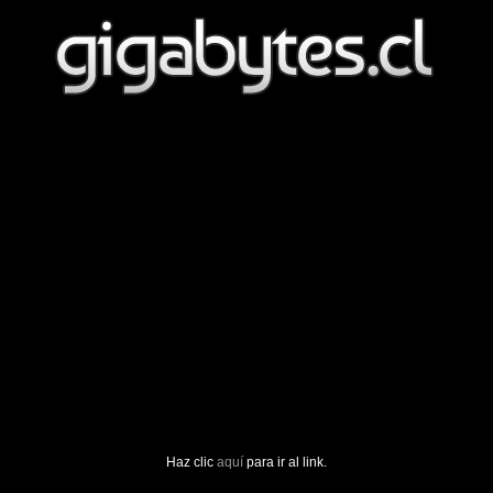
Haz clic
aquí
para ir al link.