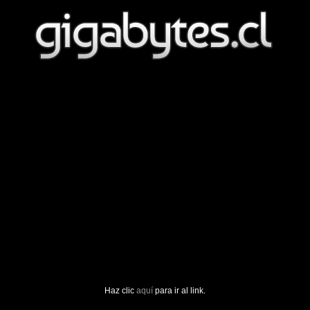
Haz clic
aquí
para ir al link.