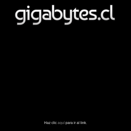
Haz clic
aquí
para ir al link.