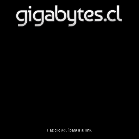
Haz clic
aquí
para ir al link.