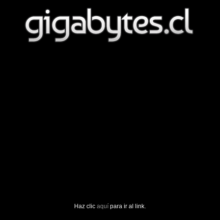
Haz clic
aquí
para ir al link.