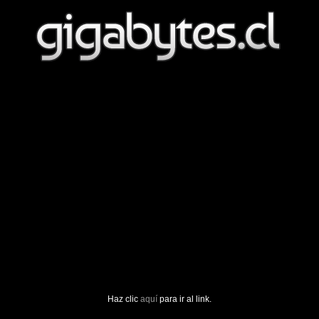
Haz clic
aquí
para ir al link.