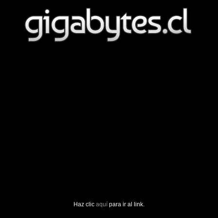
Haz clic
aquí
para ir al link.