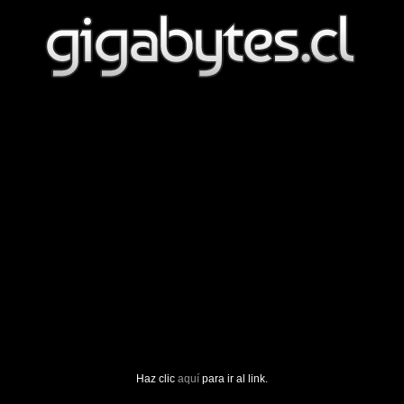
Haz clic
aquí
para ir al link.