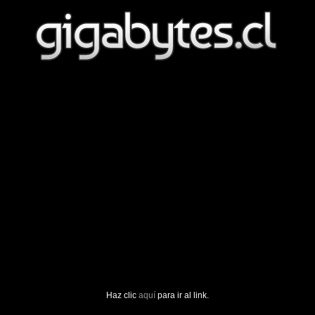
Haz clic
aquí
para ir al link.