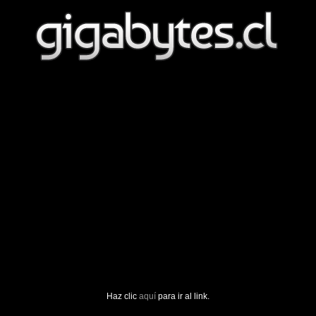
Haz clic
aquí
para ir al link.