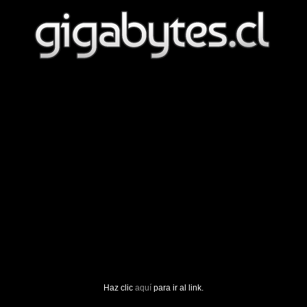
Haz clic
aquí
para ir al link.