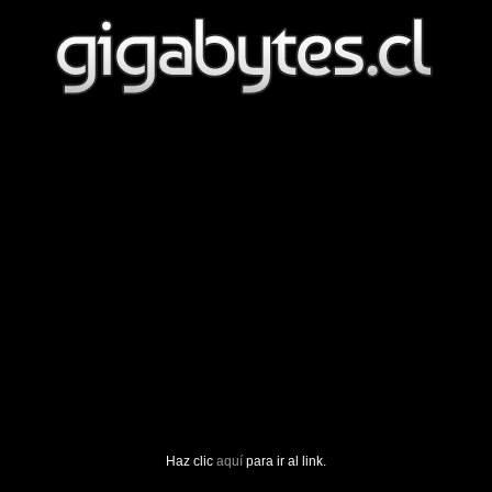
Haz clic
aquí
para ir al link.