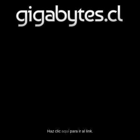
Haz clic
aquí
para ir al link.