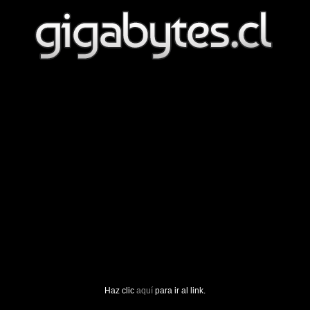
Haz clic
aquí
para ir al link.