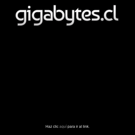
Haz clic
aquí
para ir al link.