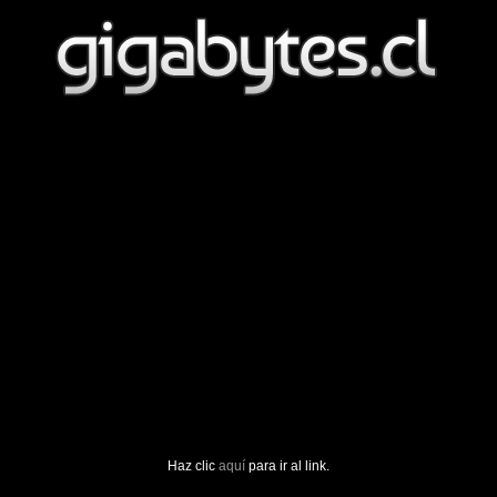
Haz clic
aquí
para ir al link.