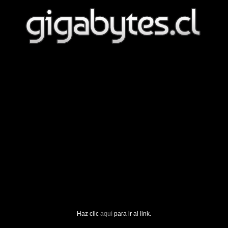
Haz clic
aquí
para ir al link.