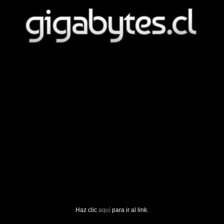
Haz clic
aquí
para ir al link.