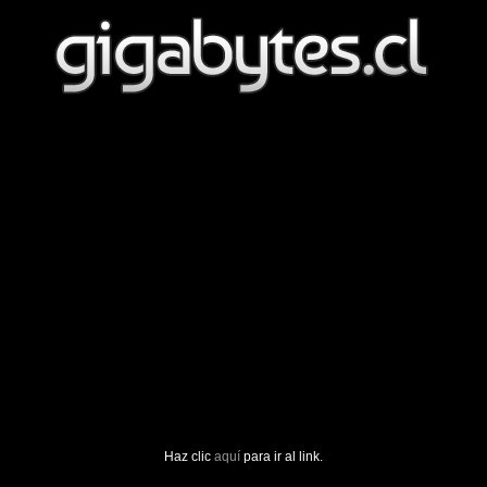
Haz clic
aquí
para ir al link.