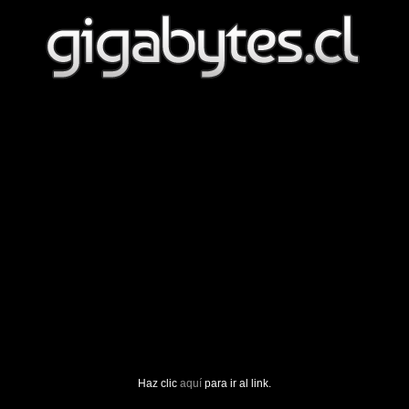
Haz clic
aquí
para ir al link.