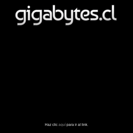
Haz clic
aquí
para ir al link.