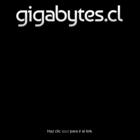
Haz clic
aquí
para ir al link.