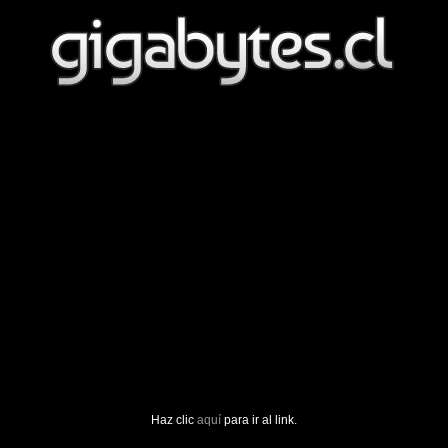
Haz clic
aquí
para ir al link.