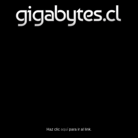
Haz clic
aquí
para ir al link.