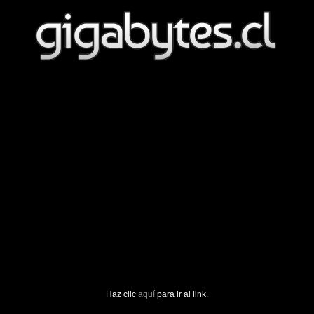
Haz clic
aquí
para ir al link.