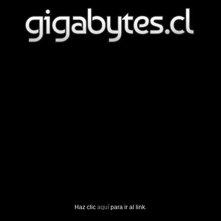
Haz clic
aquí
para ir al link.