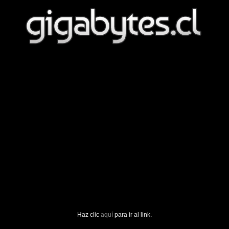
Haz clic
aquí
para ir al link.