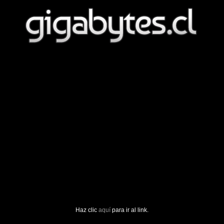
Haz clic
aquí
para ir al link.