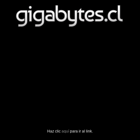
Haz clic
aquí
para ir al link.