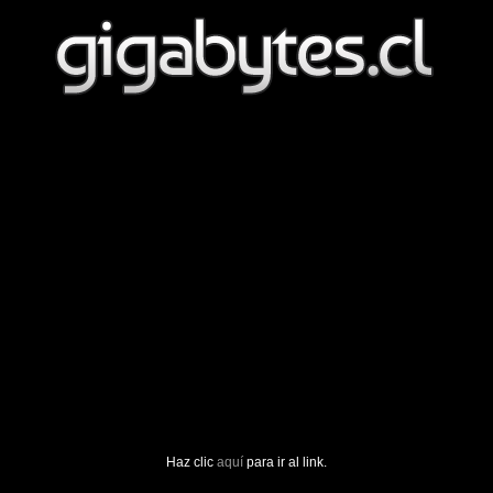
Haz clic
aquí
para ir al link.