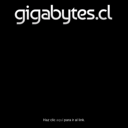
Haz clic
aquí
para ir al link.